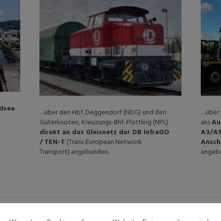
rdsee
…über den Hbf. Deggendorf (NDG) und den
…über 
Güterknoten, Kreuzungs-Bhf. Plattling (NPL)
ans
Au
direkt an das Gleisnetz der DB InfraGO
A3/A
/
TEN-T
(Trans-European Network
A
nsch
Transport) angebunden.
angeb