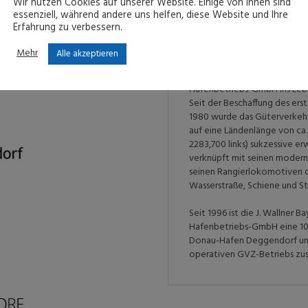
Wir nutzen Cookies auf unserer Website. Einige von ihnen sind
essenziell, während andere uns helfen, diese Website und Ihre
Erfahrung zu verbessern.
Der
Zweckverband Donau
ORF
durch den Landkreis Deggend
Mehr
Alle akzeptieren
Deggendorf und die Städte P
Gebiet der 1924 gegründeten 
Hafenbetriebs-GmbH ins Leb
Seit der Beschaffung des ers
1980 wurde das Güterverkeh
auf eine Ländenlänge von ca
2283,700 links) sukzessive e
verknüpft mit seinen modern
seinen Rangierlokomotiven o
Wasserstraße, Schiene und St
Seit 1996 ist die J. Wallner Ba
Hafenbetriebs-GmbH eine 1
Donau-Hafen Deggendorf und
operativen GVZ-Betriebs zus