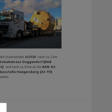
die Staatsstraße
St2125
nach ca. 2 km
tobahnkreuz Deggendorf
(BAB
92)
und nach ca. 8 km an die
BAB-A3
lussstelle Hengersberg (AS 111)
unden.