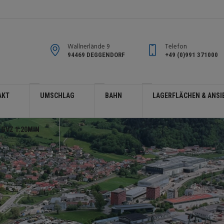
Wallnerlände 9
Telefon
94469 DEGGENDORF
+49 (0)991 371000
AKT
UMSCHLAG
BAHN
LAGERFLÄCHEN & ANSI
 GVZ 1:20MIN