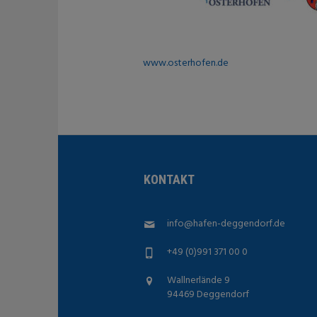
www.osterhofen.de
KONTAKT
info@hafen-deggendorf.de
+49 (0)991 371 00 0
Wallnerlände 9
94469 Deggendorf