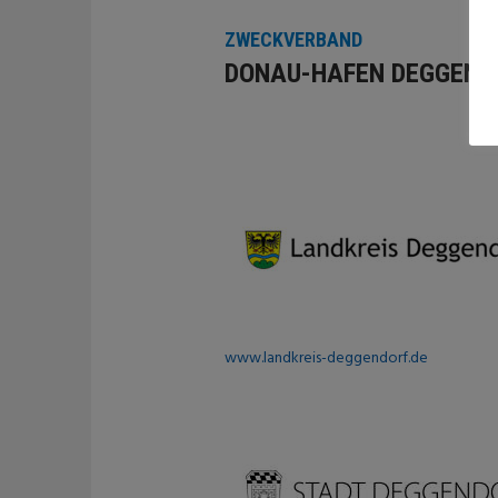
ZWECKVERBAND
DONAU-HAFEN DEGGEND
www.landkreis-deggendorf.de