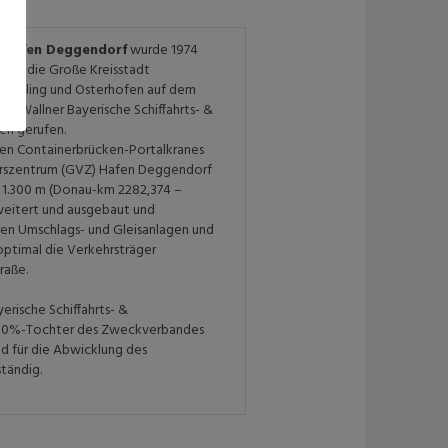
-Hafen Deggendorf
wurde 1974
orf, die Große Kreisstadt
lattling und Osterhofen auf dem
J. Wallner Bayerische Schiffahrts- &
en gerufen.
ten Containerbrücken-Portalkranes
rszentrum (GVZ) Hafen Deggendorf
. 1.300 m (Donau-km 2282,374 –
rweitert und ausgebaut und
en Umschlags- und Gleisanlagen und
ptimal die Verkehrsträger
raße.
yerische Schiffahrts- &
00%-Tochter des Zweckverbandes
 für die Abwicklung des
tändig.