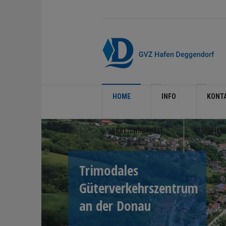
HOME
INFO
KONT
ERREICHBARKEIT
KURZFILM
Trimodales
Güterverkehrszentrum
an der Donau