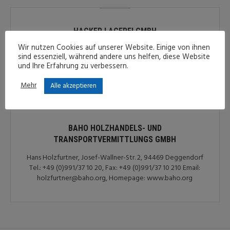
HACKER LAGEREI GMBH
Wir nutzen Cookies auf unserer Website. Einige von ihnen
Herr Hacker, Herr Gilg, Betriebsstr. 1, 94469 Deggendorf
sind essenziell, während andere uns helfen, diese Website
Tel.: +49 (0)991/37130-0, Fax: Fax: +49 (0)991/37130-11
und Ihre Erfahrung zu verbessern.
Mehr
Alle akzeptieren
BAHO HOLZHANDELS- UND
TRANSPORTVERMITTLUNGS GMBH
Hans Holzfurtner, Josef-Wallner-Str. 2, 94469 Deggendorf
Tel.: +49 (0)991/37 10 20, Fax: +49 (0)991/37 10 210 Email:
holzfurtner@baho.org, Homepage: www.baho.org