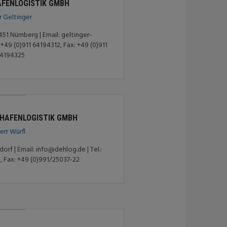
AFENLOGISTIK GMBH
r Geltinger
51 Nürnberg | Email: geltinger-
+49 (0)911 64194312, Fax: +49 (0)911
4194325
HAFENLOGISTIK GMBH
err Würfl
rf | Email: info@dehlog.de | Tel.:
, Fax: +49 (0)991/25037-22