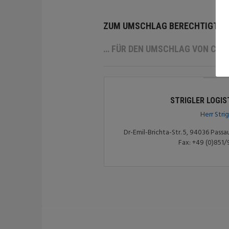
ZUM UMSCHLAG BERECHTIGTE 
… FÜR DEN UMSCHLAG VON CON
STRIGLER LOGI
Herr Strig
Dr-Emil-Brichta-Str. 5, 94036 Passau
Fax: +49 (0)851