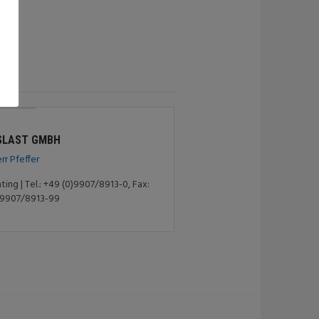
SLAST GMBH
rr Pfeffer
nting | Tel.: +49 (0)9907/8913-0, Fax:
)9907/8913-99