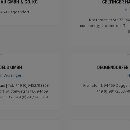
AU GMBH & CO. KG
GELTINGER H
Her
 94469 Deggendorf
Rotterdamer Str. 77, 904
nuernberg@t-online.de | Tel: 
6
DELS GMBH
DEGGENDORFER 
rr Würzinger
H
aid | Tel.: +49 (0)9452/93368-
Freihafen 1, 94469 Deggendo
Ort, Mittelweg 13+15, 94469
+49 (0)991/25037-0
-18, Fax: +49 (0)991/3435-19