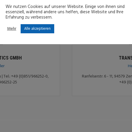
Wir nutzen Cookies auf unserer Website. Einige von ihnen sind
essenziell, während andere uns helfen, diese Website und Ihre
FIRMEN
Erfahrung zu verbessern.
TAINERN
Mehr
Alle akzeptieren
STICS GMBH
TRAN
ler
He
 | Tel.: +49 (0)851/966252-0,
Ranfelserstr. 6 - 11, 94579 Ze
/966252-25
+49 (0