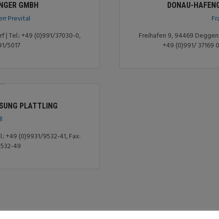
INGER GMBH
DONAU-HAFEN
rr Prevital
Fr
| Tel.: +49 (0)991/37030-0,
Freihafen 9, 94469 Deggendo
91/5017
+49 (0)991/ 37169 0
SSUNG PLATTLING
ll
el.: +49 (0)9931/9532-41, Fax:
9532-49