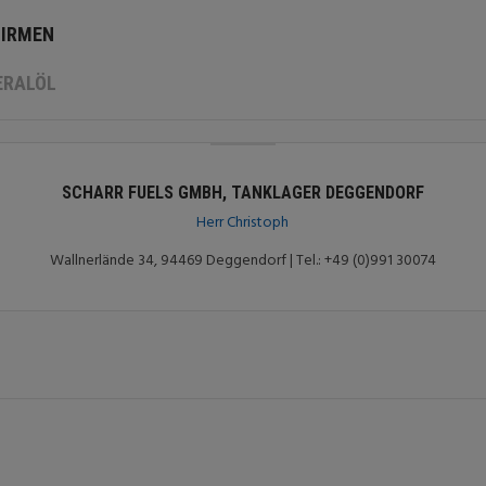
FIRMEN
ERALÖL
SCHARR FUELS GMBH, TANKLAGER DEGGENDORF
Herr Christoph
Wallnerlände 34, 94469 Deggendorf | Tel.: +49 (0)991 30074