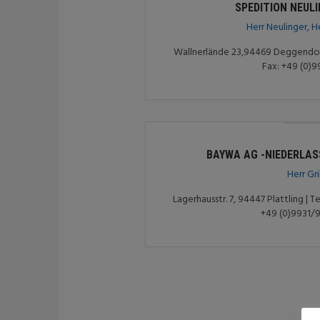
SPEDITION NEUL
Herr Neulinger, He
Wallnerlände 23,94469 Deggendorf 
Fax: +49 (0)9
BAYWA AG -NIEDERLA
Herr Gri
Lagerhausstr. 7, 94447 Plattling | T
+49 (0)9931/