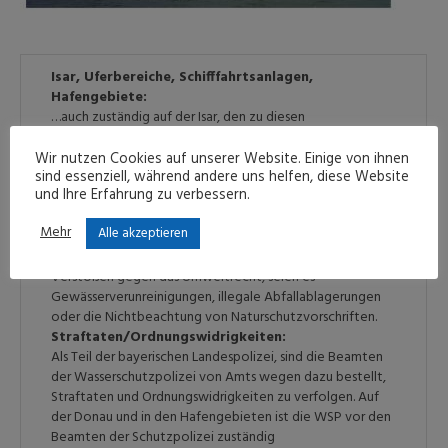
Isar, Uferbereiche, Schifffahrtsanlagen,
Hafengebiete:
…auch zuständig auf der Isar, den zu diesen
Gewässerabschnitten gehörenden Uferstreifen sowie in
den Hafengebieten von Deggendorf und
Wir nutzen Cookies auf unserer Website. Einige von ihnen
sind essenziell, während andere uns helfen, diese Website
Straubing.
Schifffahrt:
und Ihre Erfahrung zu verbessern.
Hauptaufgabe ist die Überwachung der Einhaltung der
sicherheitsrelevanten und gefahrgutrechtlichen
Mehr
Alle akzeptieren
Vorschriften in der Schifffahrt.
Umweltschutz:
Schwerpunkt der Tätigkeit liegt in der Bekämpfung von
Verstößen gegen das Umweltrecht, seien es
Gewässerverunreinigungen, illegale Abfallablagerungen
oder die Nichtbeachtung von Naturschutzvorschriften.
Straftaten/Ordnungswidrigkeiten:
Als Teil der bayerischen Landespolizei, sind die Beamten
der Wasserschutzpolizei von Amts wegen dazu bestellt,
Straftaten und Ordnungswidrigkeiten zu verfolgen. Auf
der Donau und in den Hafengebieten ist die WSP vor den
Beamten der Schutzpolizei zuständig