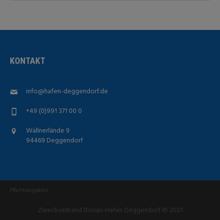
KONTAKT
info@hafen-deggendorf.de
+49 (0)991 371 00 0
Wallnerlände 9
94469 Deggendorf
Pflichtangaben
Zweckverband Donau-Hafen Deggendorf © 2021