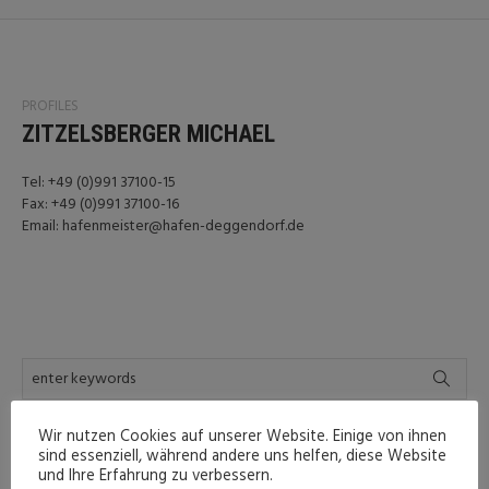
PROFILES
ZITZELSBERGER MICHAEL
Tel: +49 (0)991 37100-15
Fax: +49 (0)991 37100-16
Email: hafenmeister@hafen-deggendorf.de
Wir nutzen Cookies auf unserer Website. Einige von ihnen
sind essenziell, während andere uns helfen, diese Website
LATEST POSTS
und Ihre Erfahrung zu verbessern.