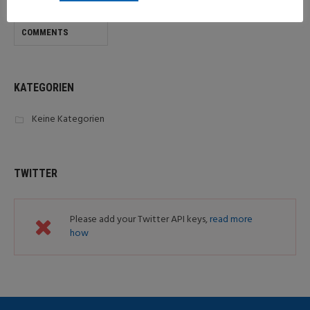
POPULAR
COMMENTS
KATEGORIEN
Keine Kategorien
TWITTER
Please add your Twitter API keys,
read more
how